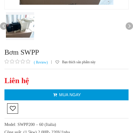
Bơm SWPP
|
Bạn thích sản phẩm này
( Review)
Liên hệ
MUA NGAY
Model: SWPP200 – 60 (Italia)
Công suất: (1.5kw) 2.0HP- 220V/1pha