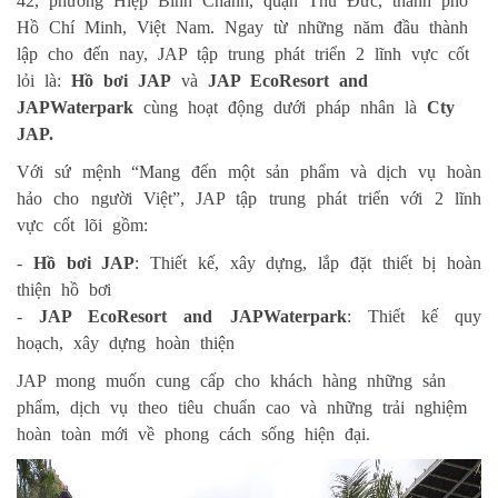
42, phường Hiệp Bình Chánh, quận Thủ Đức, thành phố
Hồ Chí Minh, Việt Nam. Ngay từ những năm đầu thành
lập cho đến nay, JAP tập trung phát triển 2 lĩnh vực cốt
lỏi là:
Hồ bơi JAP
và
JAP EcoResort and
JAPWaterpark
cùng hoạt động dưới pháp nhân là
Cty
JAP.
Với sứ mệnh “Mang đến một sản phẩm và dịch vụ hoàn
hảo cho người Việt”, JAP tập trung phát triển với 2 lĩnh
vực cốt lõi gồm:
-
Hồ bơi JAP
: Thiết kế, xây dựng, lắp đặt thiết bị hoàn
thiện hồ bơi
-
JAP EcoResort and JAPWaterpark
: Thiết kế quy
hoạch, xây dựng hoàn thiện
JAP mong muốn cung cấp cho khách hàng những sản
phẩm, dịch vụ theo tiêu chuẩn cao và những trải nghiệm
hoàn toàn mới về phong cách sống hiện đại.