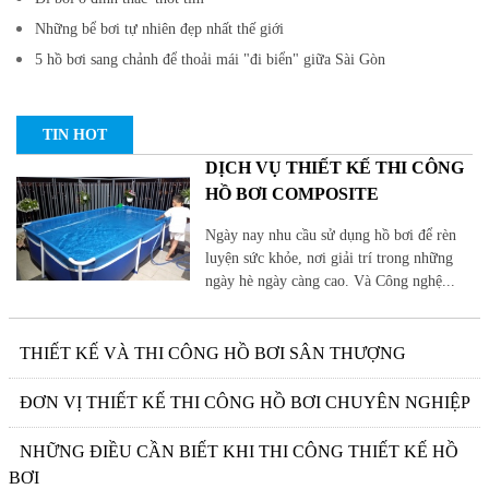
Những bể bơi tự nhiên đẹp nhất thế giới
5 hồ bơi sang chảnh để thoải mái "đi biển" giữa Sài Gòn
TIN HOT
DỊCH VỤ THIẾT KẾ THI CÔNG
HỒ BƠI COMPOSITE
Ngày nay nhu cầu sử dụng hồ bơi để rèn
luyện sức khỏe, nơi giải trí trong những
ngày hè ngày càng cao. Và Công nghệ...
THIẾT KẾ VÀ THI CÔNG HỒ BƠI SÂN THƯỢNG
ĐƠN VỊ THIẾT KẾ THI CÔNG HỒ BƠI CHUYÊN NGHIỆP
NHỮNG ĐIỀU CẦN BIẾT KHI THI CÔNG THIẾT KẾ HỒ
BƠI