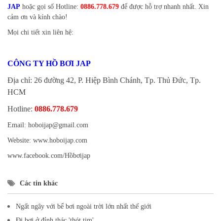
JAP
hoặc gọi số Hotline:
0886.778.679
để được hỗ trợ nhanh nhất. Xin
cảm ơn và kính chào!
Mọi chi tiết xin liên hệ:
CÔNG TY HỒ BƠI JAP
Địa chỉ: 26 đường 42, P. Hiệp Bình Chánh, Tp. Thủ Đức, Tp.
HCM
Hotline:
0886.778.679
Email:
hoboijap@gmail.com
Website:
www.hoboijap.com
www.facebook.com/Hồbơijap
Các tin khác
Ngất ngây với bể bơi ngoài trời lớn nhất thế giới
Đi bơi ở đỉnh thác 'thót tim'