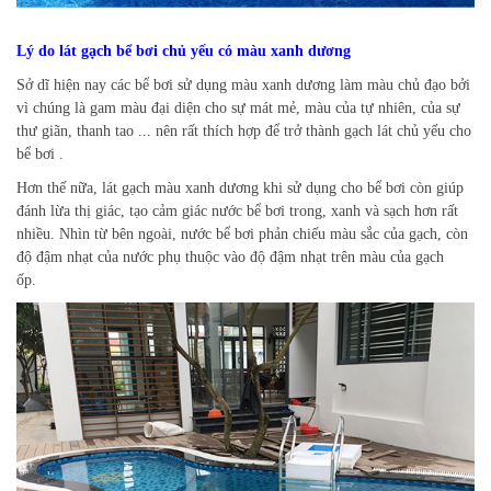
Lý do lát gạch bể bơi chủ yếu có màu xanh dương
Sở dĩ hiện nay các bể bơi sử dụng màu xanh dương làm màu chủ đạo bởi
vì chúng là gam màu đại diện cho sự mát mẻ, màu của tự nhiên, của sự
thư giãn, thanh tao ... nên rất thích hợp để trở thành gạch lát chủ yếu cho
bể bơi .
Hơn thế nữa, lát gạch màu xanh dương khi sử dụng cho bể bơi còn giúp
đánh lừa thị giác, tạo cảm giác nước bể bơi trong, xanh và sạch hơn rất
nhiều. Nhìn từ bên ngoài, nước bể bơi phản chiếu màu sắc của gạch, còn
độ đậm nhạt của nước phụ thuộc vào độ đậm nhạt trên màu của gạch
ốp.