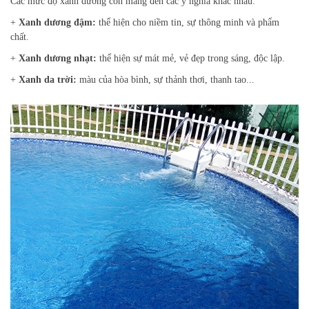
Các mức độ xanh dương còn mang đến các ý nghĩa khác nhau:
+
Xanh dương đậm:
thể hiện cho niềm tin, sự thông minh và phẩm
chất.
+
Xanh dương nhạt:
thể hiện sự mát mẻ, vẻ đẹp trong sáng, độc lập.
+
Xanh da trời:
màu của hòa bình, sự thảnh thơi, thanh tao...