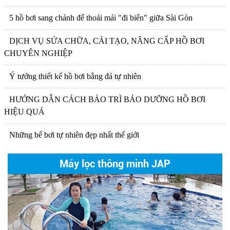
5 hồ bơi sang chảnh để thoải mái "đi biển" giữa Sài Gòn
DỊCH VỤ SỬA CHỮA, CẢI TẠO, NÂNG CẤP HỒ BƠI
CHUYÊN NGHIỆP
Ý tưởng thiết kế hồ bơi bằng đá tự nhiên
HƯỚNG DẪN CÁCH BẢO TRÌ BẢO DƯỠNG HỒ BƠI
HIỆU QUẢ
Những bể bơi tự nhiên đẹp nhất thế giới
Máy lọc thông minh JAP