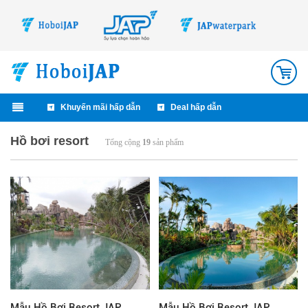
0
Khuyến mãi hấp dẫn
Deal hấp dẫn
Hồ bơi resort
Tổng cộng
19
sản phẩm
Mẫu Hồ Bơi Resort JAP
Mẫu Hồ Bơi Resort JAP